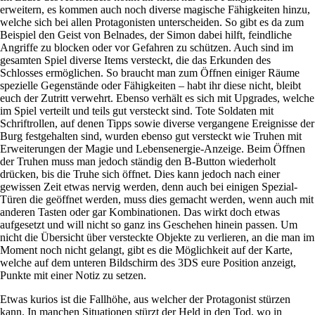
erweitern, es kommen auch noch diverse magische Fähigkeiten hinzu,
welche sich bei allen Protagonisten unterscheiden. So gibt es da zum
Beispiel den Geist von Belnades, der Simon dabei hilft, feindliche
Angriffe zu blocken oder vor Gefahren zu schützen. Auch sind im
gesamten Spiel diverse Items versteckt, die das Erkunden des
Schlosses ermöglichen. So braucht man zum Öffnen einiger Räume
spezielle Gegenstände oder Fähigkeiten – habt ihr diese nicht, bleibt
euch der Zutritt verwehrt. Ebenso verhält es sich mit Upgrades, welche
im Spiel verteilt und teils gut versteckt sind. Tote Soldaten mit
Schriftrollen, auf denen Tipps sowie diverse vergangene Ereignisse der
Burg festgehalten sind, wurden ebenso gut versteckt wie Truhen mit
Erweiterungen der Magie und Lebensenergie-Anzeige. Beim Öffnen
der Truhen muss man jedoch ständig den B-Button wiederholt
drücken, bis die Truhe sich öffnet. Dies kann jedoch nach einer
gewissen Zeit etwas nervig werden, denn auch bei einigen Spezial-
Türen die geöffnet werden, muss dies gemacht werden, wenn auch mit
anderen Tasten oder gar Kombinationen. Das wirkt doch etwas
aufgesetzt und will nicht so ganz ins Geschehen hinein passen. Um
nicht die Übersicht über versteckte Objekte zu verlieren, an die man im
Moment noch nicht gelangt, gibt es die Möglichkeit auf der Karte,
welche auf dem unteren Bildschirm des 3DS eure Position anzeigt,
Punkte mit einer Notiz zu setzen.
Etwas kurios ist die Fallhöhe, aus welcher der Protagonist stürzen
kann. In manchen Situationen stürzt der Held in den Tod, wo in