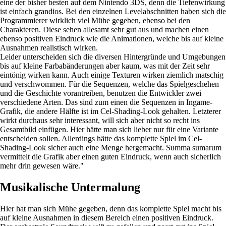
eine der bisher besten auf dem Nintendo 3DS, denn die Tiefenwirkung
ist einfach grandios. Bei den einzelnen Levelabschnitten haben sich die
Programmierer wirklich viel Mühe gegeben, ebenso bei den
Charakteren. Diese sehen allesamt sehr gut aus und machen einen
ebenso positiven Eindruck wie die Animationen, welche bis auf kleine
Ausnahmen realistisch wirken.
Leider unterscheiden sich die diversen Hintergründe und Umgebungen
bis auf kleine Farbabänderungen aber kaum, was mit der Zeit sehr
eintönig wirken kann. Auch einige Texturen wirken ziemlich matschig
und verschwommen. Für die Sequenzen, welche das Spielgeschehen
und die Geschichte vorantreiben, benutzen die Entwickler zwei
verschiedene Arten. Das sind zum einen die Sequenzen in Ingame-
Grafik, die andere Hälfte ist im Cel-Shading-Look gehalten. Letzterer
wirkt durchaus sehr interessant, will sich aber nicht so recht ins
Gesamtbild einfügen. Hier hätte man sich lieber nur für eine Variante
entscheiden sollen. Allerdings hätte das komplette Spiel im Cel-
Shading-Look sicher auch eine Menge hergemacht. Summa sumarum
vermittelt die Grafik aber einen guten Eindruck, wenn auch sicherlich
mehr drin gewesen wäre."
Musikalische Untermalung
Hier hat man sich Mühe gegeben, denn das komplette Spiel macht bis
auf kleine Ausnahmen in diesem Bereich einen positiven Eindruck.