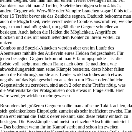
keinen Gegner, den man mit nur einem Treffer beseitigen kann. Für
Zombies braucht man 2 Treffer, Skelette benötigen schon 4 bis 5,
andere Gegner wie Werwölfe oder Vampire brauchen sogar 10 bis teils
über 15 Treffer bevor sie das Zeitliche segnen. Dadurch bekommt man
auch die Möglichkeit, viele verschiedene Combos auszuführen, welche
sogar manchmal nötig sind, um gefährliche Gegner schneller zu
besiegen. Auch haben die Helden die Möglichkeit, Angriffe zu
blocken und dies mit anschließendem Konter zu ihrem Vorteil zu
nutzen.
Combos und Spezial-Attacken werden aber erst im Laufe des
Abenteuers mithilfe des Aufleveln eures Helden freigeschaltet. Für
jeden besiegten Gegner bekommt man Erfahrungspunkte – ist die
Leiste voll, steigt man einen Rang nach oben. Je nachdem, wie
abwechslungsreich man seine Kämpfe bestreitet, desto höher fallen
auch die Erfahrungspunkte aus. Leider wirkt sich dies auch etwas
negativ auf das Spielgeschehen aus, denn um Fässer oder ähnliche
Gegenstände zu zerstören, sind auch 2 oder mehr Treffer nötig, was
die Waffenstärke der Protagonisten doch etwas in Frage stellt. Hier
wäre weniger wirklich mehr gewesen.
Besonders bei größeren Gegnern sollte man auf seine Taktik achten, da
sich gedankenloses Einprügeln zumeist als sehr ineffizient erweist. Hat
man erst einmal die Taktik derer erkannt, sind diese relativ einfach zu
besiegen. Die Bosskämpfe sind meist in einzelne Abschnitte unterteilt
– Das bedeutet wenn ihr im Kampf sterbt und schon im zweiten