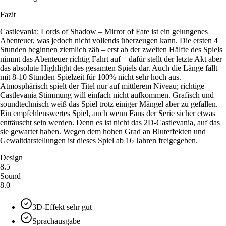
Fazit
Castlevania: Lords of Shadow – Mirror of Fate ist ein gelungenes
Abenteuer, was jedoch nicht vollends überzeugen kann. Die ersten 4
Stunden beginnen ziemlich zäh – erst ab der zweiten Hälfte des Spiels
nimmt das Abenteuer richtig Fahrt auf – dafür stellt der letzte Akt aber
das absolute Highlight des gesamten Spiels dar. Auch die Länge fällt
mit 8-10 Stunden Spielzeit für 100% nicht sehr hoch aus.
Atmosphärisch spielt der Titel nur auf mittlerem Niveau; richtige
Castlevania Stimmung will einfach nicht aufkommen. Grafisch und
soundtechnisch weiß das Spiel trotz einiger Mängel aber zu gefallen.
Ein empfehlenswertes Spiel, auch wenn Fans der Serie sicher etwas
enttäuscht sein werden. Denn es ist nicht das 2D-Castlevania, auf das
sie gewartet haben. Wegen dem hohen Grad an Bluteffekten und
Gewaltdarstellungen ist dieses Spiel ab 16 Jahren freigegeben.
Design
8.5
Sound
8.0
3D-Effekt sehr gut
Sprachausgabe