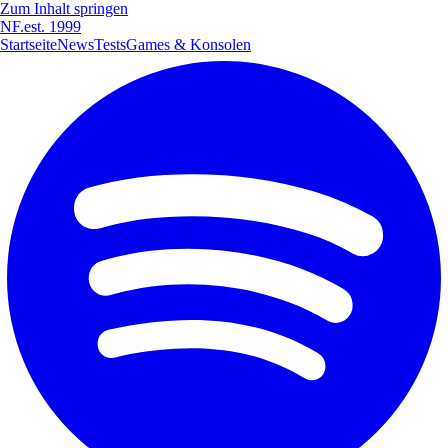
Zum Inhalt springen
NF
.
est. 1999
Startseite
News
Tests
Games & Konsolen