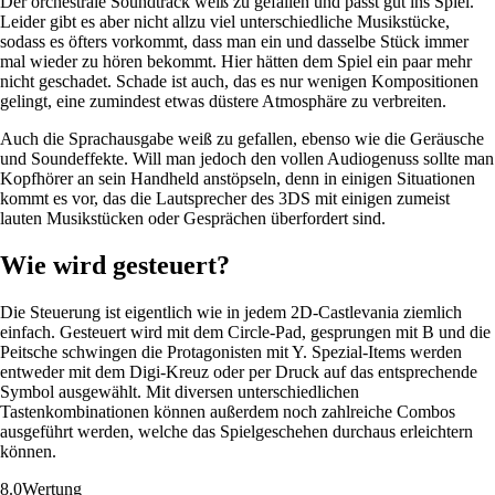
Der orchestrale Soundtrack weiß zu gefallen und passt gut ins Spiel.
Leider gibt es aber nicht allzu viel unterschiedliche Musikstücke,
sodass es öfters vorkommt, dass man ein und dasselbe Stück immer
mal wieder zu hören bekommt. Hier hätten dem Spiel ein paar mehr
nicht geschadet. Schade ist auch, das es nur wenigen Kompositionen
gelingt, eine zumindest etwas düstere Atmosphäre zu verbreiten.
Auch die Sprachausgabe weiß zu gefallen, ebenso wie die Geräusche
und Soundeffekte. Will man jedoch den vollen Audiogenuss sollte man
Kopfhörer an sein Handheld anstöpseln, denn in einigen Situationen
kommt es vor, das die Lautsprecher des 3DS mit einigen zumeist
lauten Musikstücken oder Gesprächen überfordert sind.
Wie wird gesteuert?
Die Steuerung ist eigentlich wie in jedem 2D-Castlevania ziemlich
einfach. Gesteuert wird mit dem Circle-Pad, gesprungen mit B und die
Peitsche schwingen die Protagonisten mit Y. Spezial-Items werden
entweder mit dem Digi-Kreuz oder per Druck auf das entsprechende
Symbol ausgewählt. Mit diversen unterschiedlichen
Tastenkombinationen können außerdem noch zahlreiche Combos
ausgeführt werden, welche das Spielgeschehen durchaus erleichtern
können.
8.0
Wertung