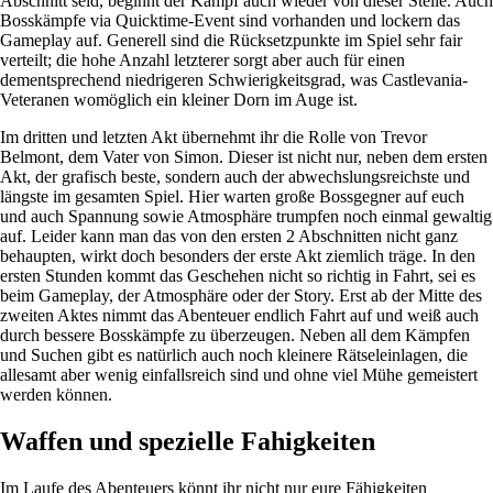
Abschnitt seid, beginnt der Kampf auch wieder von dieser Stelle. Auch
Bosskämpfe via Quicktime-Event sind vorhanden und lockern das
Gameplay auf. Generell sind die Rücksetzpunkte im Spiel sehr fair
verteilt; die hohe Anzahl letzterer sorgt aber auch für einen
dementsprechend niedrigeren Schwierigkeitsgrad, was Castlevania-
Veteranen womöglich ein kleiner Dorn im Auge ist.
Im dritten und letzten Akt übernehmt ihr die Rolle von Trevor
Belmont, dem Vater von Simon. Dieser ist nicht nur, neben dem ersten
Akt, der grafisch beste, sondern auch der abwechslungsreichste und
längste im gesamten Spiel. Hier warten große Bossgegner auf euch
und auch Spannung sowie Atmosphäre trumpfen noch einmal gewaltig
auf. Leider kann man das von den ersten 2 Abschnitten nicht ganz
behaupten, wirkt doch besonders der erste Akt ziemlich träge. In den
ersten Stunden kommt das Geschehen nicht so richtig in Fahrt, sei es
beim Gameplay, der Atmosphäre oder der Story. Erst ab der Mitte des
zweiten Aktes nimmt das Abenteuer endlich Fahrt auf und weiß auch
durch bessere Bosskämpfe zu überzeugen. Neben all dem Kämpfen
und Suchen gibt es natürlich auch noch kleinere Rätseleinlagen, die
allesamt aber wenig einfallsreich sind und ohne viel Mühe gemeistert
werden können.
Waffen und spezielle Fahigkeiten
Im Laufe des Abenteuers könnt ihr nicht nur eure Fähigkeiten