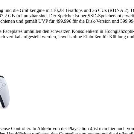
ung und die Grafikengine mit 10,28 Teraflops und 36 CUs (RDNA 2).
7,2 GB frei nutzbar sind. Der Speicher ist per SSD-Speicherslot erwei
ienen und gemäß UVP für 499,99€ für die Disk-Version und 399,99€ f
 Faceplates umhüllen den schwarzen Konsolenkern in Hochglanzoptik un
ch vertikal aufgestellt werden, jeweils ohne Einbußen für Kühlung un
sense Controller. In Abkehr von der Playstation 4 ist man hier auch
iden Handflächen umfassen den Controller nun weiter und die Auflagefläc