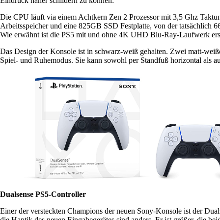
Eindruck näher schildern zu können:
Die CPU läuft via einem Achtkern Zen 2 Prozessor mit 3,5 Ghz Takt
Arbeitsspeicher und eine 825GB SSD Festplatte, von der tatsächlich 66
Wie erwähnt ist die PS5 mit und ohne 4K UHD Blu-Ray-Laufwerk ersch
Das Design der Konsole ist in schwarz-weiß gehalten. Zwei matt-weiße
Spiel- und Ruhemodus. Sie kann sowohl per Standfuß horizontal als au
Dualsense PS5-Controller
Einer der versteckten Champions der neuen Sony-Konsole ist der Dual
die Haptik des neuen Eingabegerätes sind anders. Er ist größer, die be