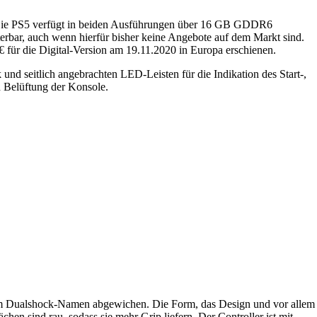
 Die PS5 verfügt in beiden Ausführungen über 16 GB GDDR6
terbar, auch wenn hierfür bisher keine Angebote auf dem Markt sind.
ür die Digital-Version am 19.11.2020 in Europa erschienen.
d seitlich angebrachten LED-Leisten für die Indikation des Start-,
d Belüftung der Konsole.
 vom Dualshock-Namen abgewichen. Die Form, das Design und vor allem
hen sind rau, sodass sie mehr Grip liefern. Der Controller ist mit