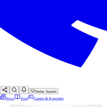
Theme: System
News
Tests
Games & Konsolen