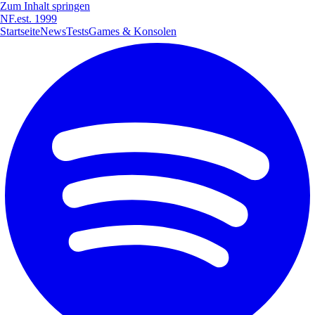
Zum Inhalt springen
NF
.
est. 1999
Startseite
News
Tests
Games & Konsolen