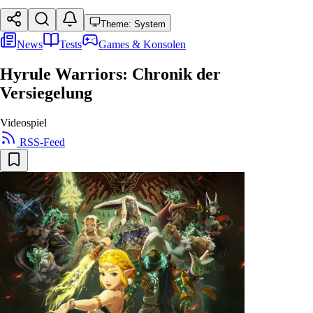
Theme: System
News
Tests
Games & Konsolen
Hyrule Warriors: Chronik der
Versiegelung
Videospiel
RSS-Feed