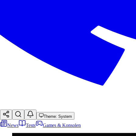
Theme: System
News
Tests
Games & Konsolen