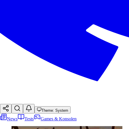
Theme: System
News
Tests
Games & Konsolen