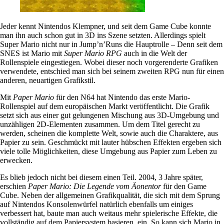
Jeder kennt Nintendos Klempner, und seit dem Game Cube konnte
man ihn auch schon gut in 3D ins Szene setzten. Allerdings spielt
Super Mario nicht nur in Jump’n’Runs die Hauptrolle – Denn seit dem
SNES ist Mario mit
Super Mario RPG
auch in die Welt der
Rollenspiele eingestiegen. Wobei dieser noch vorgerenderte Grafiken
verwendete, entschied man sich bei seinem zweiten RPG nun für einen
anderen, neuartigen Grafikstil.
Mit
Paper Mario
für den N64 hat Nintendo das erste Mario-
Rollenspiel auf dem europäischen Markt veröffentlicht. Die Grafik
setzt sich aus einer gut gelungenen Mischung aus 3D-Umgebung und
unzähligen 2D-Elementen zusammen. Um dem Titel gerecht zu
werden, scheinen die komplette Welt, sowie auch die Charaktere, aus
Papier zu sein. Geschmückt mit lauter hübschen Effekten ergeben sich
viele tolle Möglichkeiten, diese Umgebung aus Papier zum Leben zu
erwecken.
Es blieb jedoch nicht bei diesem einen Teil. 2004, 3 Jahre später,
erschien
Paper Mario: Die Legende vom Äonentor
für den Game
Cube. Neben der allgemeinen Grafikqualität, die sich mit dem Sprung
auf Nintendos Konsolenwürfel natürlich ebenfalls um einiges
verbessert hat, baute man auch weitaus mehr spielerische Effekte, die
vollständig auf dem Papiersystem basieren, ein. So kann sich Mario in