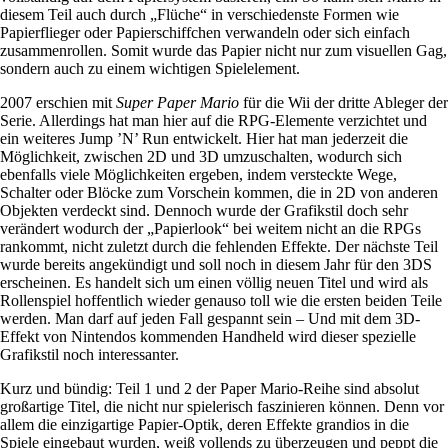
diesem Teil auch durch „Flüche“ in verschiedenste Formen wie
Papierflieger oder Papierschiffchen verwandeln oder sich einfach
zusammenrollen. Somit wurde das Papier nicht nur zum visuellen Gag,
sondern auch zu einem wichtigen Spielelement.
2007 erschien mit
Super Paper Mario
für die Wii der dritte Ableger der
Serie. Allerdings hat man hier auf die RPG-Elemente verzichtet und
ein weiteres Jump ’N’ Run entwickelt. Hier hat man jederzeit die
Möglichkeit, zwischen 2D und 3D umzuschalten, wodurch sich
ebenfalls viele Möglichkeiten ergeben, indem versteckte Wege,
Schalter oder Blöcke zum Vorschein kommen, die in 2D von anderen
Objekten verdeckt sind. Dennoch wurde der Grafikstil doch sehr
verändert wodurch der „Papierlook“ bei weitem nicht an die RPGs
rankommt, nicht zuletzt durch die fehlenden Effekte. Der nächste Teil
wurde bereits angekündigt und soll noch in diesem Jahr für den 3DS
erscheinen. Es handelt sich um einen völlig neuen Titel und wird als
Rollenspiel hoffentlich wieder genauso toll wie die ersten beiden Teile
werden. Man darf auf jeden Fall gespannt sein – Und mit dem 3D-
Effekt von Nintendos kommenden Handheld wird dieser spezielle
Grafikstil noch interessanter.
Kurz und bündig: Teil 1 und 2 der Paper Mario-Reihe sind absolut
großartige Titel, die nicht nur spielerisch faszinieren können. Denn vor
allem die einzigartige Papier-Optik, deren Effekte grandios in die
Spiele eingebaut wurden, weiß vollends zu überzeugen und peppt die