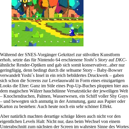
Während der SNES-Vorgänger Gekritzel zur stilvollen Kunstform
erhob, setzte das für Nintendo 64 erschienene
Yoshi´s Story
auf
DKC
-
ähnliche Render-Optiken und gab sich somit konservativer...aber nur
geringfügig, denn bedingt durch die seltsame Story – Baby-Bowser
verwandelt Yoshi´s Insel in ein reich bebildertes Druckwerk – gaben
sich schon die Screens zur Levelauswahl in Form eines einzigartigen
Looks die Ehre: Ganz im Stile eines Pop-Up-Buches ploppten hier aus
dem magischen Wälzer hauchdünne Versatzstücke der jeweiligen Welt
– Knochendrachen, Palmen, Wasserwesen, ein Schiff voller Shy Guys
– und bewegten sich anmutig in der Anmutung, ganz aus Papier oder
Karton zu bestehen: Auch heute noch ein sehr schöner Effekt.
Aber natürlich machten derartige schräge Ideen auch nicht vor den
eigentlichen Levels Halt: Nicht nur, dass beim Wechsel von einem
Unterabschnitt zum nächsten der Screen im wahrsten Sinne des Wortes