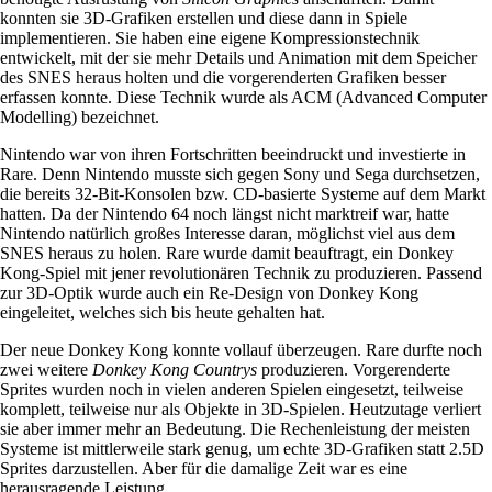
konnten sie 3D-Grafiken erstellen und diese dann in Spiele
implementieren. Sie haben eine eigene Kompressionstechnik
entwickelt, mit der sie mehr Details und Animation mit dem Speicher
des SNES heraus holten und die vorgerenderten Grafiken besser
erfassen konnte. Diese Technik wurde als ACM (Advanced Computer
Modelling) bezeichnet.
Nintendo war von ihren Fortschritten beeindruckt und investierte in
Rare. Denn Nintendo musste sich gegen Sony und Sega durchsetzen,
die bereits 32-Bit-Konsolen bzw. CD-basierte Systeme auf dem Markt
hatten. Da der Nintendo 64 noch längst nicht marktreif war, hatte
Nintendo natürlich großes Interesse daran, möglichst viel aus dem
SNES heraus zu holen. Rare wurde damit beauftragt, ein Donkey
Kong-Spiel mit jener revolutionären Technik zu produzieren. Passend
zur 3D-Optik wurde auch ein Re-Design von Donkey Kong
eingeleitet, welches sich bis heute gehalten hat.
Der neue Donkey Kong konnte vollauf überzeugen. Rare durfte noch
zwei weitere
Donkey Kong Countrys
produzieren. Vorgerenderte
Sprites wurden noch in vielen anderen Spielen eingesetzt, teilweise
komplett, teilweise nur als Objekte in 3D-Spielen. Heutzutage verliert
sie aber immer mehr an Bedeutung. Die Rechenleistung der meisten
Systeme ist mittlerweile stark genug, um echte 3D-Grafiken statt 2.5D
Sprites darzustellen. Aber für die damalige Zeit war es eine
herausragende Leistung.