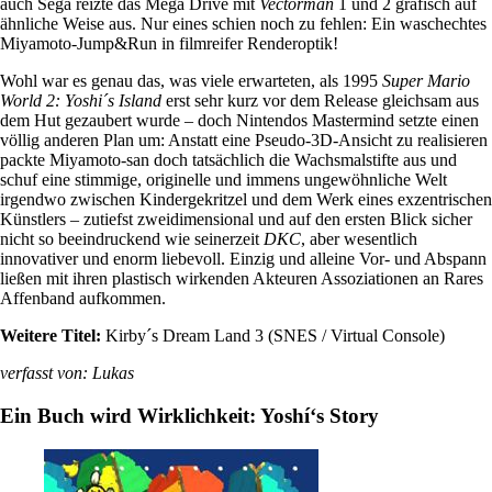
auch Sega reizte das Mega Drive mit
Vectorman
1 und 2 grafisch auf
ähnliche Weise aus. Nur eines schien noch zu fehlen: Ein waschechtes
Miyamoto-Jump&Run in filmreifer Renderoptik!
Wohl war es genau das, was viele erwarteten, als 1995
Super Mario
World 2: Yoshi´s Island
erst sehr kurz vor dem Release gleichsam aus
dem Hut gezaubert wurde – doch Nintendos Mastermind setzte einen
völlig anderen Plan um: Anstatt eine Pseudo-3D-Ansicht zu realisieren
packte Miyamoto-san doch tatsächlich die Wachsmalstifte aus und
schuf eine stimmige, originelle und immens ungewöhnliche Welt
irgendwo zwischen Kindergekritzel und dem Werk eines exzentrischen
Künstlers – zutiefst zweidimensional und auf den ersten Blick sicher
nicht so beeindruckend wie seinerzeit
DKC
, aber wesentlich
innovativer und enorm liebevoll. Einzig und alleine Vor- und Abspann
ließen mit ihren plastisch wirkenden Akteuren Assoziationen an Rares
Affenband aufkommen.
Weitere Titel:
Kirby´s Dream Land 3 (SNES / Virtual Console)
verfasst von: Lukas
Ein Buch wird Wirklichkeit: Yoshí‘s Story