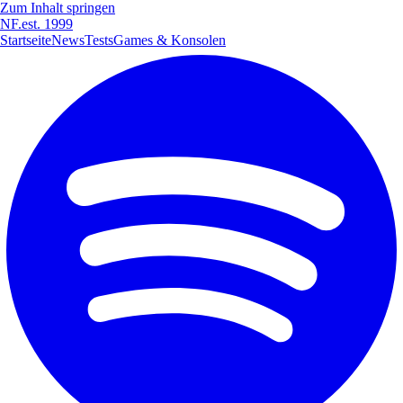
Zum Inhalt springen
NF
.
est. 1999
Startseite
News
Tests
Games & Konsolen