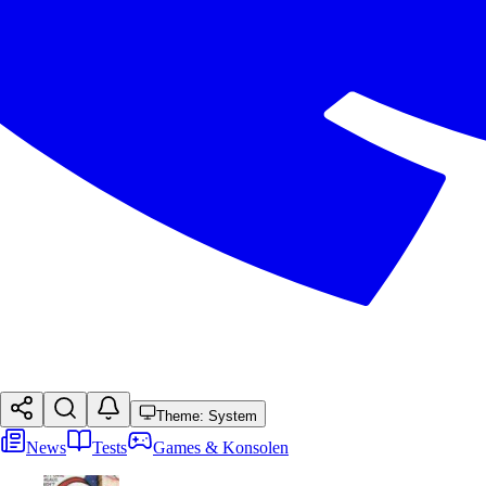
Theme: System
News
Tests
Games & Konsolen