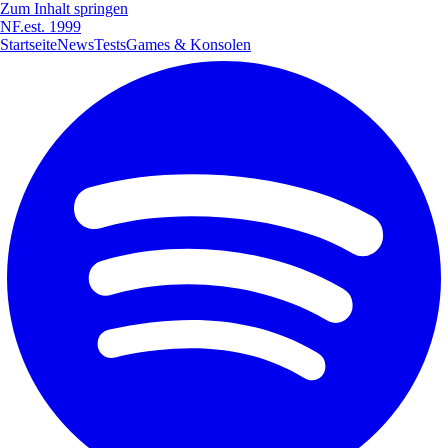
Zum Inhalt springen
NF
.
est. 1999
Startseite
News
Tests
Games & Konsolen