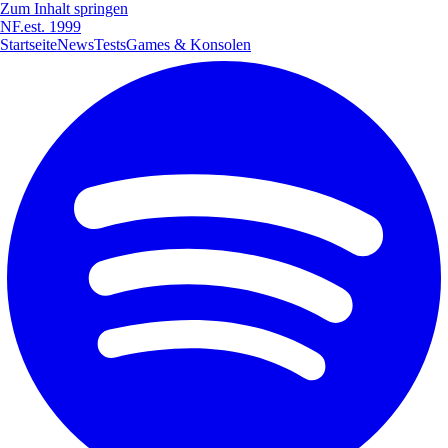
Zum Inhalt springen
NF
.
est. 1999
Startseite
News
Tests
Games & Konsolen