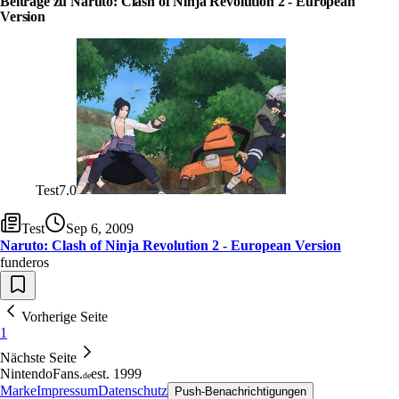
Beiträge zu Naruto: Clash of Ninja Revolution 2 - European
Version
Test
7.0
Test
Sep 6, 2009
Naruto: Clash of Ninja Revolution 2 - European Version
funderos
Vorherige Seite
1
Nächste Seite
NintendoFans
.
est. 1999
de
Marke
Impressum
Datenschutz
Push-Benachrichtigungen