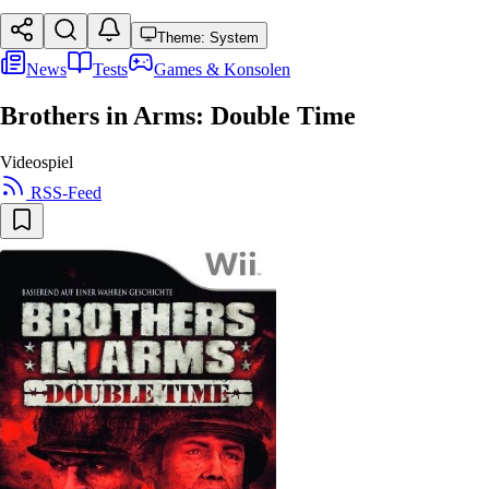
Theme: System
News
Tests
Games & Konsolen
Brothers in Arms: Double Time
Videospiel
RSS-Feed