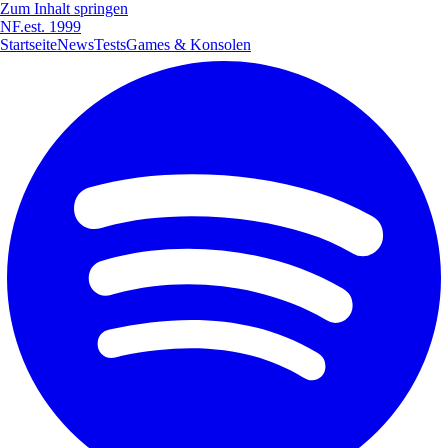
Zum Inhalt springen
NF
.
est. 1999
Startseite
News
Tests
Games & Konsolen