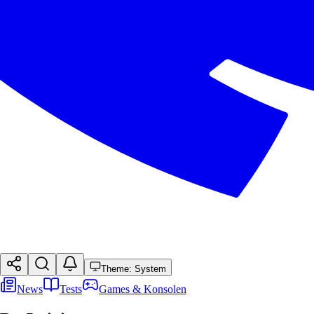
Theme: System
News
Tests
Games & Konsolen