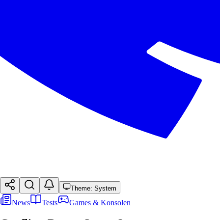
Theme: System
News
Tests
Games & Konsolen