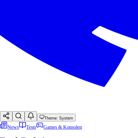
Theme: System
News
Tests
Games & Konsolen