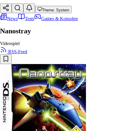
Theme: System
News
Tests
Games & Konsolen
Nanostray
Videospiel
RSS-Feed