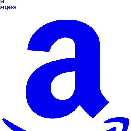
M
Majesco