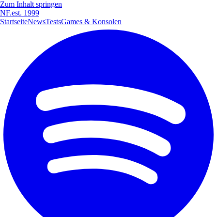
Zum Inhalt springen
NF
.
est. 1999
Startseite
News
Tests
Games & Konsolen