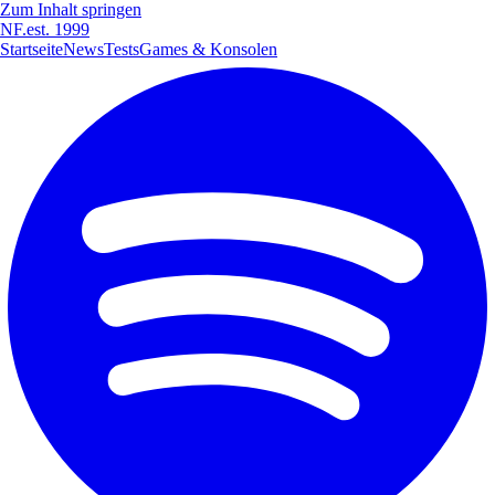
Zum Inhalt springen
NF
.
est. 1999
Startseite
News
Tests
Games & Konsolen