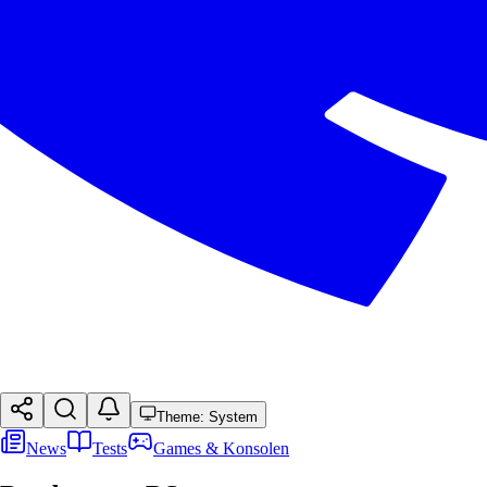
Theme: System
News
Tests
Games & Konsolen