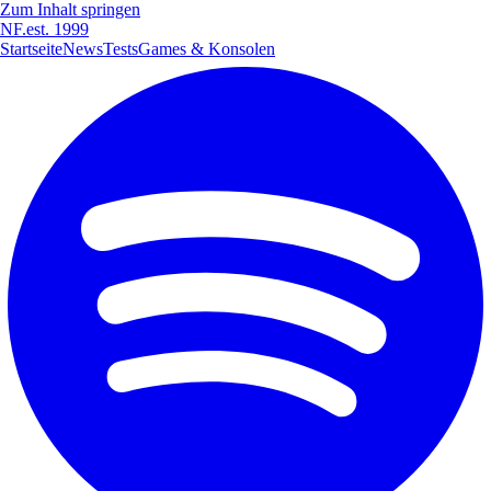
Zum Inhalt springen
NF
.
est. 1999
Startseite
News
Tests
Games & Konsolen