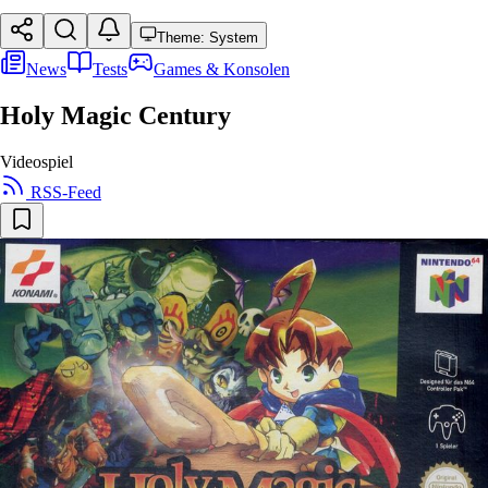
Theme: System
News
Tests
Games & Konsolen
Holy Magic Century
Videospiel
RSS-Feed