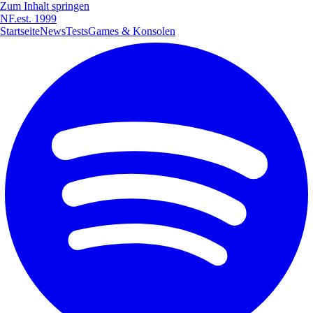
Zum Inhalt springen
NF
.
est. 1999
Startseite
News
Tests
Games & Konsolen