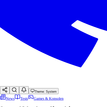
Theme: System
News
Tests
Games & Konsolen