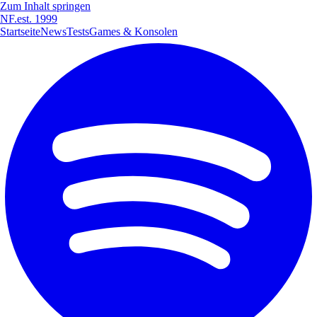
Zum Inhalt springen
NF
.
est. 1999
Startseite
News
Tests
Games & Konsolen