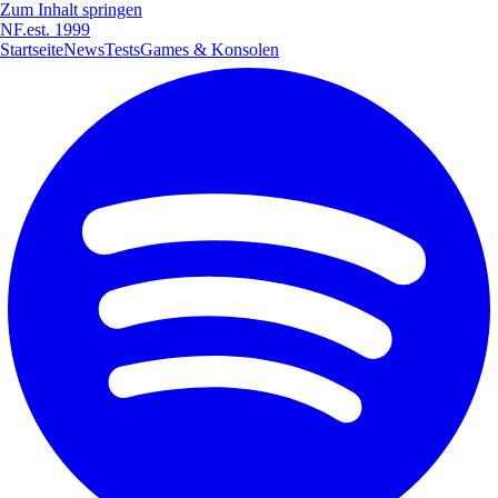
Zum Inhalt springen
NF
.
est. 1999
Startseite
News
Tests
Games & Konsolen