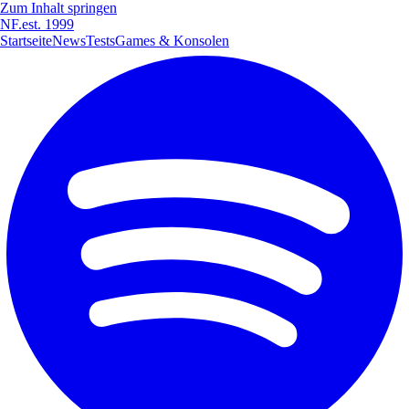
Zum Inhalt springen
NF
.
est. 1999
Startseite
News
Tests
Games & Konsolen