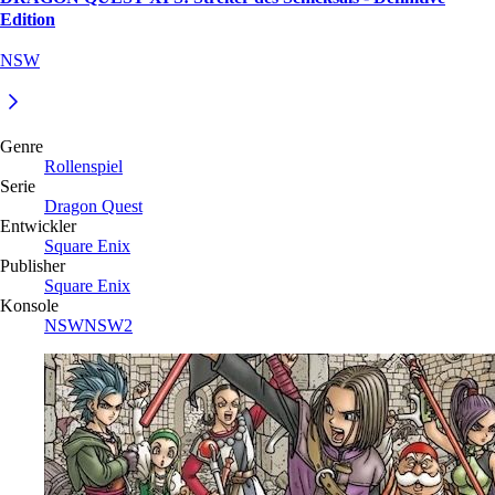
Edition
NSW
Genre
Rollenspiel
Serie
Dragon Quest
Entwickler
Square Enix
Publisher
Square Enix
Konsole
NSW
NSW2