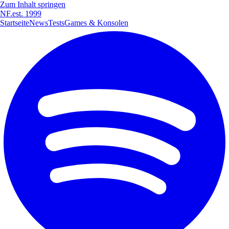
Zum Inhalt springen
NF
.
est. 1999
Startseite
News
Tests
Games & Konsolen