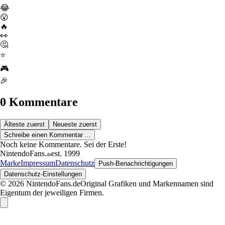
😂
😮
🔥
👀
🤔
⭐
🎮
🎉
0 Kommentare
Älteste zuerst
Neueste zuerst
Schreibe einen Kommentar ...
Noch keine Kommentare. Sei der Erste!
NintendoFans
.
est. 1999
de
Marke
Impressum
Datenschutz
Push-Benachrichtigungen
Datenschutz-Einstellungen
© 2026 NintendoFans.de
Original Grafiken und Markennamen sind
Eigentum der jeweiligen Firmen.