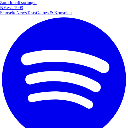
Zum Inhalt springen
NF
.
est. 1999
Startseite
News
Tests
Games & Konsolen