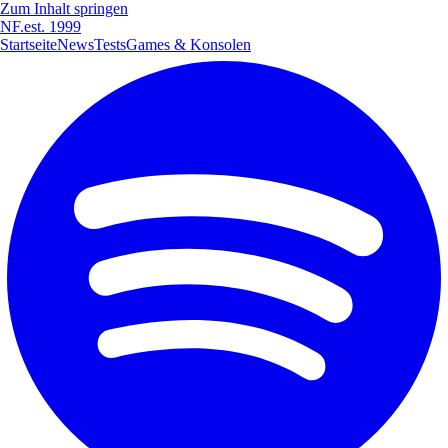
Zum Inhalt springen
NF
.
est. 1999
Startseite
News
Tests
Games & Konsolen