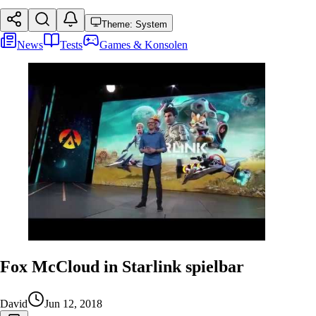
Theme: System
News
Tests
Games & Konsolen
Fox McCloud in Starlink spielbar
David
Jun 12, 2018