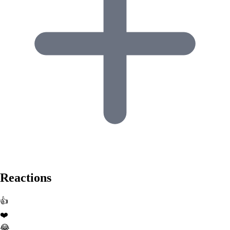
Reactions
👍
❤️
😂