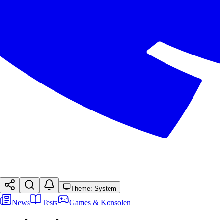
Theme: System
News
Tests
Games & Konsolen