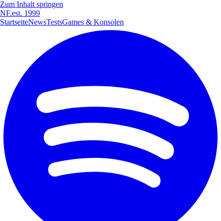
Zum Inhalt springen
NF
.
est. 1999
Startseite
News
Tests
Games & Konsolen