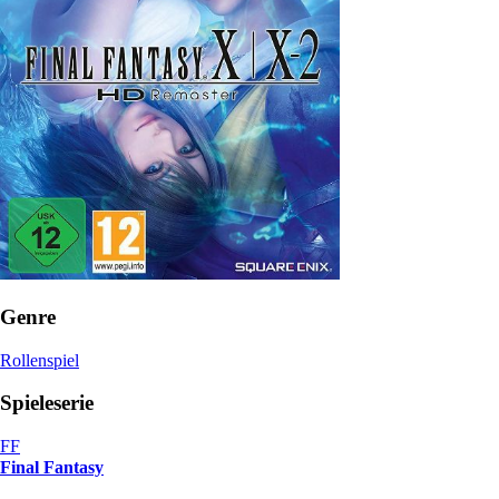
Genre
Rollenspiel
Spieleserie
FF
Final Fantasy