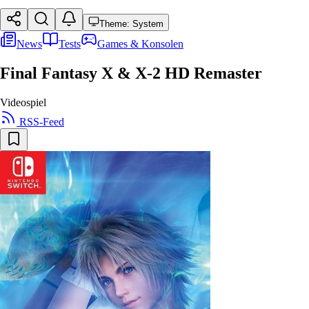
Theme: System
News
Tests
Games & Konsolen
Final Fantasy X & X-2 HD Remaster
Videospiel
RSS-Feed